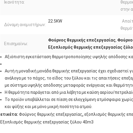
Ικανότητα:
θερμο
στην α
22.5KW
Απαί
Δύναμη ανεμιστήρων:
θερμό
Φούρνος θερμικής επεξεργασίας
,
Φούρνο
Επισημαίνω:
Εξοπλισμός θερμικής επεξεργασίας ξύλ
Αξιόπιστη εγκατάσταση θερμοτροποποίησης υψηλής απόδοσης και
Αυτή η μοναδική μονάδα θερμικής επεξεργασίας έχει σχεδιαστεί γι
ανάλογα με το πάχος, το είδος του ξύλου και τις απαιτήσεις επεξ
με σύστημα υψηλής απόδοσης μεταφοράς ενέργειας και θερμότητ
Η θερμότητα παράγεται από μια λέβητα με καύση αερίου/πετρελαίο
Το προϊόν υποβάλλεται σε πίεση σε ελεγχόμενη ατμόσφαιρα χωρί
και ψύξης και με μόνο μικρή ποσότητα ατμού.
,
ετικέτα:
Φούρνος θερμικής επεξεργασίας
εξοπλισμός θερμικής επ
Εξοπλισμός θερμικής επεξεργασίας ξύλου 40m3