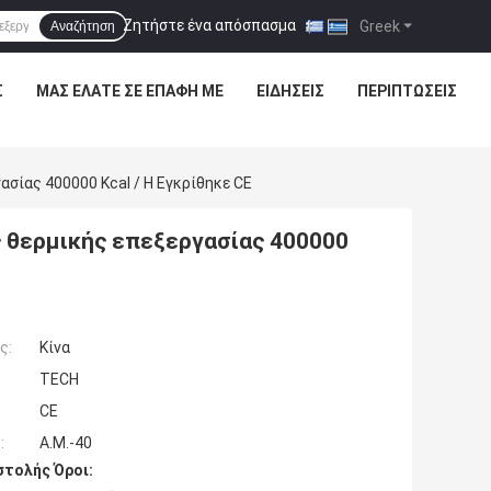
Ζητήστε ένα απόσπασμα
|
Greek
Αναζήτηση
Σ
ΜΑΣ ΕΛΆΤΕ ΣΕ ΕΠΑΦΉ ΜΕ
ΕΙΔΉΣΕΙΣ
ΠΕΡΙΠΤΏΣΕΙΣ
σίας 400000 Kcal / H Εγκρίθηκε CE
 θερμικής επεξεργασίας 400000
ς:
Κίνα
TECH
CE
:
Α.Μ.-40
τολής Όροι: