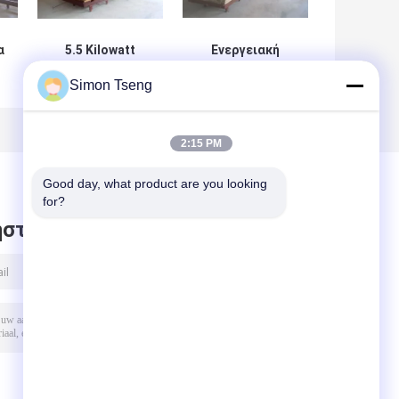
α
5.5 Kilowatt
Ενεργειακή
Θερμική
εξοικονόμηση
Simon Tseng
επεξεργασία
εξοπλισμού
Φούρνος Θερμικό
θερμικής
μέσο μεταφοράς
επεξεργασίας /
ό
θερμότητας
εξοπλισμού
2:15 PM
πετρελαίου
στεγνώσεως
εύκολη
ξύλου κλιβάνου
Good day, what product are you looking 
συναρμολόγηση
for?
στε μήνυμα