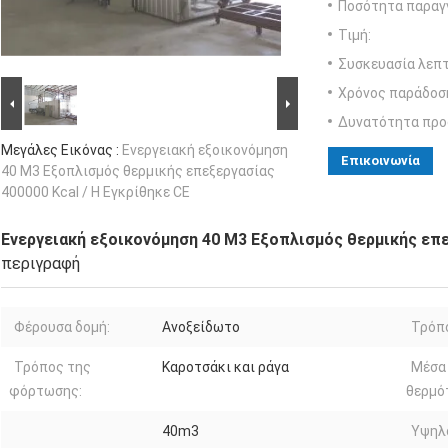
Ποσότητα παραγγ
Τιμή:
Συσκευασία λεπτ
Χρόνος παράδοσ
Δυνατότητα προ
Μεγάλες Εικόνας :
Ενεργειακή εξοικονόμηση
Επικοινωνία
40 M3 Εξοπλισμός θερμικής επεξεργασίας
400000 Kcal / H Εγκρίθηκε CE
Ενεργειακή εξοικονόμηση 40 M3 Εξοπλισμός θερμικής επεξ
περιγραφή
Φέρουσα δομή:
Ανοξείδωτο
Τρόπο
Τρόπος της
Καροτσάκι και ράγα
Μέσα
φόρτωσης:
θερμό
40m3
Υψηλ