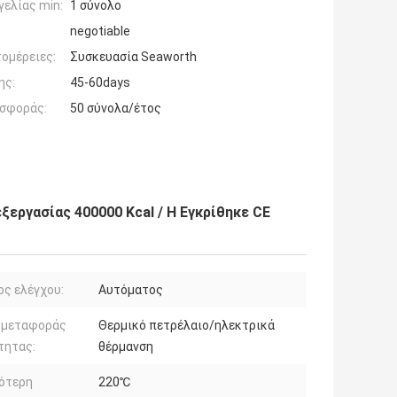
ελίας min:
1 σύνολο
negotiable
ομέρειες:
Συσκευασία Seaworth
ης:
45-60days
σφοράς:
50 σύνολα/έτος
εργασίας 400000 Kcal / H Εγκρίθηκε CE
ς ελέγχου:
Αυτόματος
 μεταφοράς
Θερμικό πετρέλαιο/ηλεκτρικά
τητας:
θέρμανση
ότερη
220℃