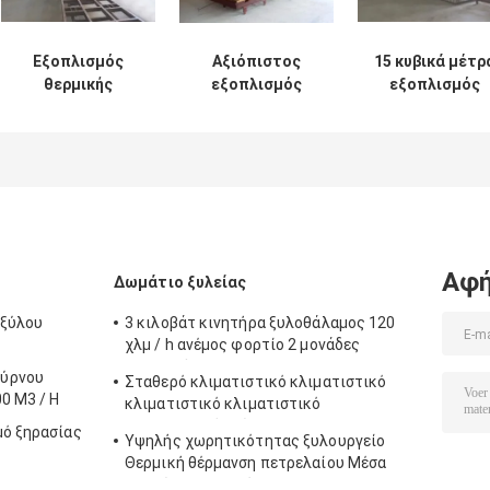
Εξοπλισμός
Αξιόπιστος
15 κυβικά μέτρ
θερμικής
εξοπλισμός
εξοπλισμός
επεξεργασίας
θερμικής
θερμικής
από ανοξείδωτο
επεξεργασίας
επεξεργασίας
χάλυβα 16.5 kW
220 °C
τροχόσπιτο /
σιδηροδρομικ
φορτίο
Αφή
Δωμάτιο ξυλείας
 ξύλου
3 κιλοβάτ κινητήρα ξυλοθάλαμος 120
χλμ / h ανέμος φορτίο 2 μονάδες
ανεμιστήρα
ούρνου
Σταθερό κλιματιστικό κλιματιστικό
0 M3 / H
κλιματιστικό κλιματιστικό
κλιματιστικό κλίμα
μό ξηρασίας
Υψηλής χωρητικότητας ξυλουργείο
Θερμική θέρμανση πετρελαίου Μέσα
φορτίο φορτηγού