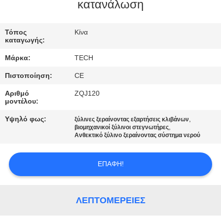
ΈΛΕΓΧΟΣ
κατανάλωση
ΜΑΣ
Τόπος
Κίνα
καταγωγής:
ΕΛΆΤΕ
Μάρκα:
TECH
ΣΕ
Πιστοποίηση:
CE
ΕΠΑΦΉ
Αριθμό
ZQJ120
ΜΕ
μοντέλου:
Υψηλό φως:
,
ξύλινες ξεραίνοντας εξαρτήσεις κλιβάνων
,
ΕΙΔΉΣΕΙΣ
βιομηχανικοί ξύλινοι στεγνωτήρες
Ανθεκτικό ξύλινο ξεραίνοντας σύστημα νερού
ΠΕΡΙΠΤΏΣΕΙΣ
ΕΠΑΦΉ!
SITEMAP
ΛΕΠΤΟΜΈΡΕΙΕΣ