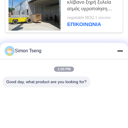
κλίβανο ξηρή ξυλεία
ατμός υγροποίηση
μέσο Εγκρίθηκε CE
negotiable MOQ:1 σύνολο
ΕΠΙΚΟΙΝΩΝΙΑ
Λαϊκή κατηγορία
Όλα
Simon Tseng
εξοπλισμός
Θάλαμος ξηρασίας
1:00 PM
ξυλοξήρανσης
ξύλου
Good day, what product are you looking for?
Εξοπλισμός
Δωμάτιο ξυλείας
επεξεργασίας ξύλου
Συστατικά του
Κεταλλουργός ξύλου
φούρνου
από βιομάζα