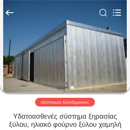
Tech
Drying
Equipment
Co.,
Ltd..
All
Rights
Reserved.
ΣΠΊΤΙ
ΠΡΟΪΌΝΤΑ
ΠΕΡΊΠΟΥ
ΕΜΕΊΣ
ΓΎΡΟΣ
ΕΡΓΟΣΤΑΣΊΩΝ
εξοπλισμός ξυλοξήρανσης
Υδατοασθενές σύστημα ξηρασίας
ΠΟΙΟΤΙΚΌΣ
ξύλου, ηλιακό φούρνο ξύλου χαμηλή