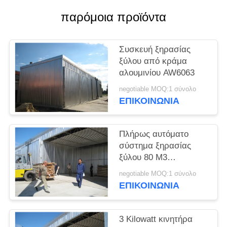
PRIVACY
παρόμοια προϊόντα
POLICY
Συσκευή ξηρασίας
ξύλου από κράμα
αλουμινίου AW6063
negotiable MOQ:1 σύνολο
ΕΠΙΚΟΙΝΩΝΙΑ
Πλήρως αυτόματο
σύστημα ξηρασίας
ξύλου 80 M3
Δυνατότητα 120 Km / h
negotiable MOQ:1 σύνολο
Ανεμοφόρτωση
ΕΠΙΚΟΙΝΩΝΙΑ
3 Kilowatt κινητήρα