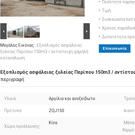
Ποσότητα παραγγ
Τιμή:
Συσκευασία λεπτ
Χρόνος παράδοσ
Δυνατότητα προ
Μεγάλες Εικόνας :
Εξοπλισμός ασφάλειας
Επικοινωνία
ξυλείας Περίπου 150m3 / αντίστοιχη χαμηλή
κατανάλωση
Εξοπλισμός ασφάλειας ξυλείας Περίπου 150m3 / αντίστο
περιγραφή
Υλικά:
Αργίλιο και ανοξείδωτο
Τρόπο
Πρότυπο:
ZQJ150
Ικανό
Κίνα
Μέσα
Χώρα προέλευσης:
θερμό