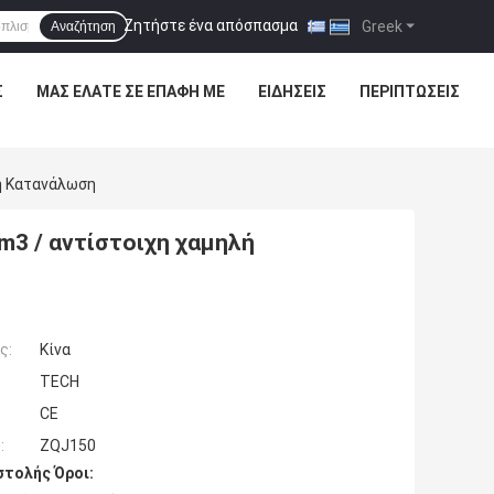
Ζητήστε ένα απόσπασμα
|
Greek
Αναζήτηση
Σ
ΜΑΣ ΕΛΆΤΕ ΣΕ ΕΠΑΦΉ ΜΕ
ΕΙΔΉΣΕΙΣ
ΠΕΡΙΠΤΏΣΕΙΣ
ή Κατανάλωση
m3 / αντίστοιχη χαμηλή
ς:
Κίνα
TECH
CE
:
ZQJ150
τολής Όροι: