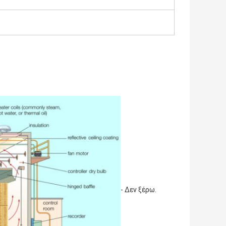
- Δεν ξέρω.