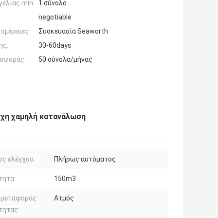
ελίας min:
1 σύνολο
negotiable
ομέρειες:
Συσκευασία Seaworth
ης:
30-60days
σφοράς:
50 σύνολα/μήνας
ιχη χαμηλή κατανάλωση
ς ελέγχου:
Πλήρως αυτόματος
τητα:
150m3
 μεταφοράς
Ατμός
τητας: