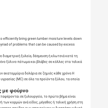
to efficiently bring green lumber moisture levels down
 myriad of problems that can be caused by excess
διαμετρική ξυλεία, δέσμευση ή κλωτσιά κατά τη
ένο ξύλινο πάτωμα και βλάβες σε κόλλες στα τελικά
υν εκατομμύρια δολάρια σε ζημιές κάθε χρόνο.Η
υγρασίας (MC) σε όλα τα προϊόντα ξύλου, τα οποία
ς με φούρνο
ταφέρονται σε ξυλουργείο, το πρώτο βήμα είναι
ή των κορμών ανά είδος, μέγεθος ή τελική χρήση.στη