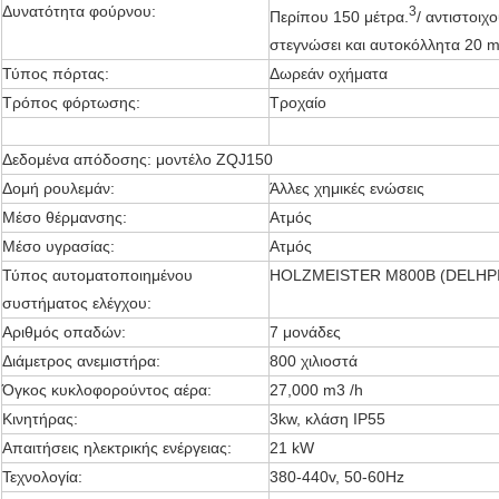
Δυνατότητα φούρνου:
3
Περίπου 150 μέτρα.
/ αντιστοιχ
στεγνώσει και αυτοκόλλητα 20 
Τύπος πόρτας:
Δωρεάν οχήματα
Τρόπος φόρτωσης:
Τροχαίο
Δεδομένα απόδοσης: μοντέλο ZQJ150
Δομή ρουλεμάν:
Άλλες χημικές ενώσεις
Μέσο θέρμανσης:
Ατμός
Μέσο υγρασίας:
Ατμός
Τύπος αυτοματοποιημένου
HOLZMEISTER M800B (DELHPI
συστήματος ελέγχου:
Αριθμός οπαδών:
7 μονάδες
Διάμετρος ανεμιστήρα:
800 χιλιοστά
Όγκος κυκλοφορούντος αέρα:
27,000 m3 /h
Κινητήρας:
3kw, κλάση IP55
Απαιτήσεις ηλεκτρικής ενέργειας:
21 kW
Τεχνολογία:
380-440v, 50-60Hz