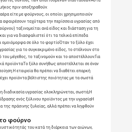
έργαστες σανίδες των απαιτούμενων διαστάσεωνΑυτά
 μήκος πριν αποξηραθούν.
ε αέρα είτε με φούρνους, οι οποίοι χρησιμοποιούν
να αφαιρέσουν ταχύτερα την περίσσεια υγρασίας από
ούρνου) ταξινομείται ανά είδος και διάσταση για τη
και για να διασφαλιστεί ότι τα τελικά επίπεδα
ι ομοιόμορφα σε όλο το φορτίοΌταν το ξύλο έχει
ρασίας για το συγκεκριμένο είδος, το στέλνουν στο
ό του μέγεθος, το ταξινομούν και το αποστέλλουν.Για
ικά προϊόνταΤο ξύλο συνήθως αποστέλλεται σε έναν
οίηση.Η εταιρεία θα πρέπει να διαθέτει επαρκή
ρέχει προϊόντα βέλτιστης ποιότητας με τα σωστά
, η διαδικασία υγρασίας ολοκληρώνεται, σωστά;Η
ίδρασης ενός ξύλινου προϊόντος με την υγρασίαΗ
α της πράσινης ξυλείας, αλλά πρέπει να ληφθούν
 το φούρνο
κυστικότητάς του κατά τη διάρκεια των αιώνων,