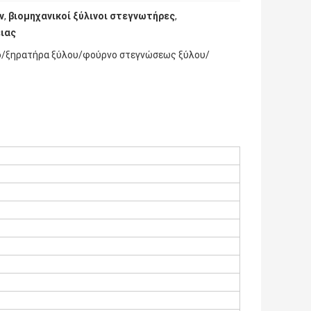
ν
,
βιομηχανικοί ξύλινοι στεγνωτήρες
,
ιας
ο/ξηρατήρα ξύλου/φούρνο στεγνώσεως ξύλου/