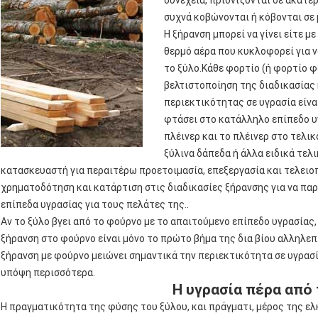
συνέχεια, πριονίζονται σε ακατ
συχνά κοβώνονται ή κόβονται σε
Η ξήρανση μπορεί να γίνει είτε μ
θερμό αέρα που κυκλοφορεί για 
το ξύλο.Κάθε φορτίο (ή φορτίο φ
βελτιστοποίηση της διαδικασίας 
περιεκτικότητας σε υγρασία είνα
φτάσει στο κατάλληλο επίπεδο υγ
πλέινερ και το πλέινερ στο τελικ
ξύλινα δάπεδα ή άλλα ειδικά τελ
κατασκευαστή για περαιτέρω προετοιμασία, επεξεργασία και τελειοπ
χρηματοδότηση και κατάρτιση στις διαδικασίες ξήρανσης για να πα
επίπεδα υγρασίας για τους πελάτες της..
Αν το ξύλο βγει από το φούρνο με το απαιτούμενο επίπεδο υγρασίας
ξήρανση στο φούρνο είναι μόνο το πρώτο βήμα της δια βίου αλληλεπ
ξήρανση με φούρνο μειώνει σημαντικά την περιεκτικότητα σε υγρασί
υπόψη περισσότερα.
Η υγρασία πέρα από
Η πραγματικότητα της φύσης του ξύλου, και πράγματι, μέρος της ελ