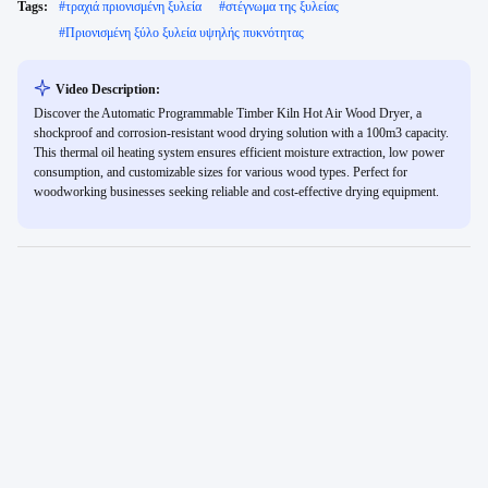
Tags:
#
τραχιά πριονισμένη ξυλεία
#
στέγνωμα της ξυλείας
#
Πριονισμένη ξύλο ξυλεία υψηλής πυκνότητας
Video Description:
Discover the Automatic Programmable Timber Kiln Hot Air Wood Dryer, a
shockproof and corrosion-resistant wood drying solution with a 100m3 capacity.
This thermal oil heating system ensures efficient moisture extraction, low power
consumption, and customizable sizes for various wood types. Perfect for
woodworking businesses seeking reliable and cost-effective drying equipment.